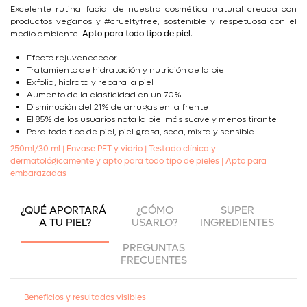
Excelente rutina facial de nuestra cosmética natural creada con
productos veganos y #crueltyfree, sostenible y respetuosa con el
medio ambiente.
Apto para todo tipo de piel.
Efecto rejuvenecedor
Tratamiento de hidratación y nutrición de la piel
Exfolia, hidrata y repara la piel
Aumento de la elasticidad en un 70%
Disminución del 21% de arrugas en la frente
El 85% de los usuarios nota la piel más suave y menos tirante
Para todo tipo de piel, piel grasa, seca, mixta y sensible
250ml/30 ml | Envase PET y vidrio | Testado clínica y
dermatológicamente y apto para todo tipo de pieles | Apto para
embarazadas
¿QUÉ APORTARÁ
¿CÓMO
SUPER
A TU PIEL?
USARLO?
INGREDIENTES
PREGUNTAS
FRECUENTES
Beneficios y resultados visibles