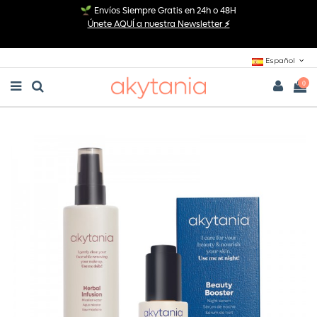
Envíos Siempre Gratis en 24h o 48H
Únete AQUÍ a nuestra Newsletter
⚡
Español
0
Inicio
Rutinas
Night Facial Cleansing