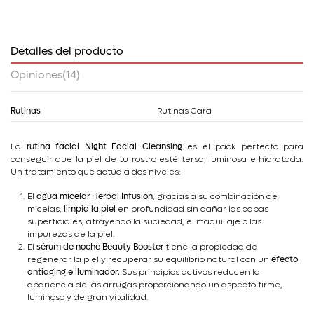
Detalles del producto
Opiniones
(14)
Rutinas
Rutinas Cara
La
rutina facial Night Facial Cleansing
es el pack perfecto para
conseguir que la piel de tu rostro esté tersa, luminosa e hidratada.
Un tratamiento que actúa a dos niveles:
El
agua micelar Herbal Infusion
, gracias a su combinación de
micelas,
limpia la piel
en profundidad sin dañar las capas
superficiales, atrayendo la suciedad, el maquillaje o las
impurezas de la piel.
El
sérum de noche Beauty Booster
tiene la propiedad de
regenerar la piel y recuperar su equilibrio natural con un
efecto
antiaging e iluminador.
Sus principios activos reducen la
apariencia de las arrugas proporcionando un aspecto firme,
luminoso y de gran vitalidad.