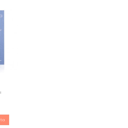
l
sta