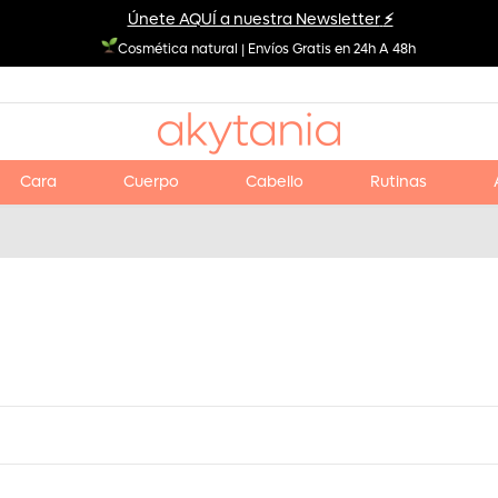
Únete AQUÍ a nuestra Newsletter
⚡
Cosmética natural
|
Envíos Gratis
en
24h A 48h
Cara
Cuerpo
Cabello
Rutinas